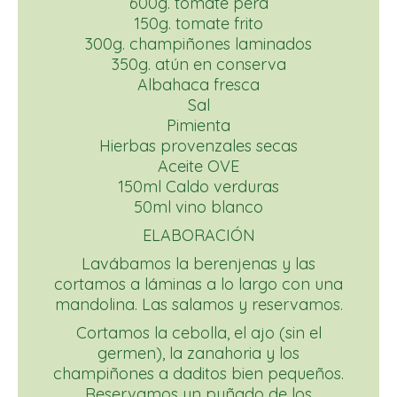
600g. tomate pera
150g. tomate frito
300g. champiñones laminados
350g. atún en conserva
Albahaca fresca
Sal
Pimienta
Hierbas provenzales secas
Aceite OVE
150ml Caldo verduras
50ml vino blanco
ELABORACIÓN
Lavábamos la berenjenas y las
cortamos a láminas a lo largo con una
mandolina. Las salamos y reservamos.
Cortamos la cebolla, el ajo (sin el
germen), la zanahoria y los
champiñones a daditos bien pequeños.
Reservamos un puñado de los