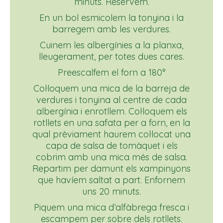
minuts. Reservem.
En un bol esmicolem la tonyina i la
barregem amb les verdures.
Cuinem les albergínies a la planxa,
lleugerament, per totes dues cares.
Preescalfem el forn a 180°
Col·loquem una mica de la barreja de
verdures i tonyina al centre de cada
albergínia i enrotllem. Col·loquem els
rotllets en una safata per a forn, en la
qual prèviament haurem col·locat una
capa de salsa de tomàquet i els
cobrim amb una mica més de salsa.
Repartim per damunt els xampinyons
que havíem saltat a part. Enfornem
uns 20 minuts.
Piquem una mica d’alfàbrega fresca i
escampem per sobre dels rotllets.