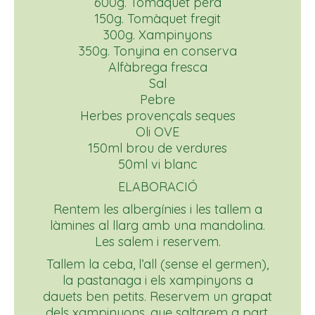
600g. Tomàquet pera
150g. Tomàquet fregit
300g. Xampinyons
350g. Tonyina en conserva
Alfàbrega fresca
Sal
Pebre
Herbes provençals seques
Oli OVE
150ml brou de verdures
50ml vi blanc
ELABORACIÓ
Rentem les albergínies i les tallem a
làmines al llarg amb una mandolina.
Les salem i reservem.
Tallem la ceba, l’all (sense el germen),
la pastanaga i els xampinyons a
dauets ben petits. Reservem un grapat
dels xampinyons, que saltarem a part.