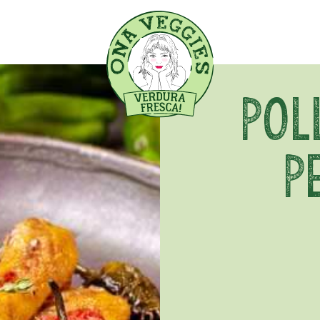
POL
P