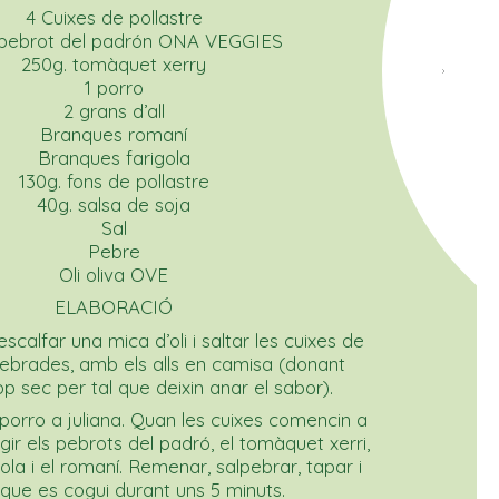
4 Cuixes de pollastre
 pebrot del padrón ONA VEGGIES
250g. tomàquet xerry
1 porro
2 grans d’all
Branques romaní
Branques farigola
130g. fons de pollastre
40g. salsa de soja
Sal
Pebre
Oli oliva OVE
ELABORACIÓ
scalfar una mica d’oli i saltar les cuixes de
lpebrades, amb els alls en camisa (donant
 sec per tal que deixin anar el sabor).
l porro a juliana. Quan les cuixes comencin a
gir els pebrots del padró, el tomàquet xerri,
igola i el romaní. Remenar, salpebrar, tapar i
 que es cogui durant uns 5 minuts.