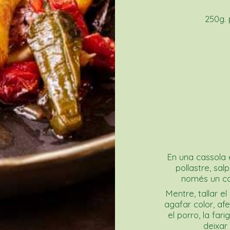
250g.
En una cassola e
pollastre, sa
només un cop
Mentre, tallar e
agafar color, afe
el porro, la far
deixar