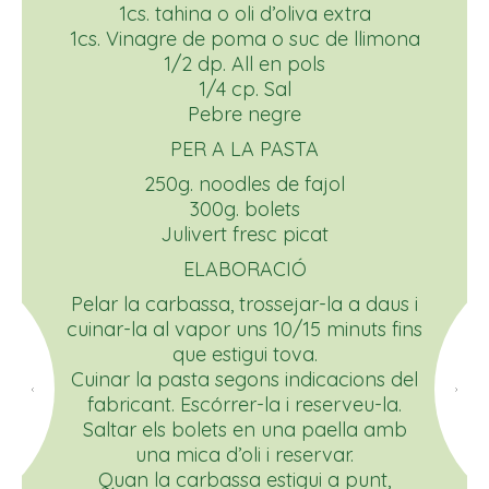
1cs. tahina o oli d’oliva extra
1cs. Vinagre de poma o suc de llimona
1/2 dp. All en pols
1/4 cp. Sal
Pebre negre
PER A LA PASTA
250g. noodles de fajol
300g. bolets
Julivert fresc picat
ELABORACIÓ
Pelar la carbassa, trossejar-la a daus i
cuinar-la al vapor uns 10/15 minuts fins
que estigui tova.
Cuinar la pasta segons indicacions del
fabricant. Escórrer-la i reserveu-la.
Saltar els bolets en una paella amb
una mica d’oli i reservar.
Quan la carbassa estigui a punt,