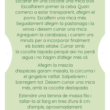
Escalfar en una cocotte una mica d’oli.
Escalfarem primer la ceba. Quan
comenci a estar transparent, afegim el
porro. Escalfem una mica més.
Seguidament afegim la pastanaga i la
xirivia i deixem cuinar una mica.
Agreguem la carabassa, i cuinem uns
minuts per a incorporar finalment
els bolets xiitake. Cuinar amb
la cocotte tapada perquè així no perdi
aigua i no hàgim d’afegir més oli.
Afegim la mescla
d’espècies garam masala, la cúrcuma i
el gingebre ratllat. Salpebrem i
barregem tot. Deixem cuinar una mica
més, amb la cocotte destapada.
Estendre una làmina de massa filo i
tallar-la al llarg en tires d’uns 8 cm.
d’ample, aproximadament.