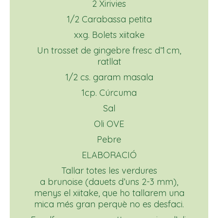
2 Xirivies
1/2 Carabassa petita
xxg. Bolets xiitake
Un trosset de gingebre fresc d’1 cm,
ratllat
1/2 cs. garam masala
1cp. Cúrcuma
Sal
Oli OVE
Pebre
ELABORACIÓ
Tallar totes les verdures
a brunoise (dauets d’uns 2-3 mm),
menys el xiitake, que ho tallarem una
mica més gran perquè no es desfaci.